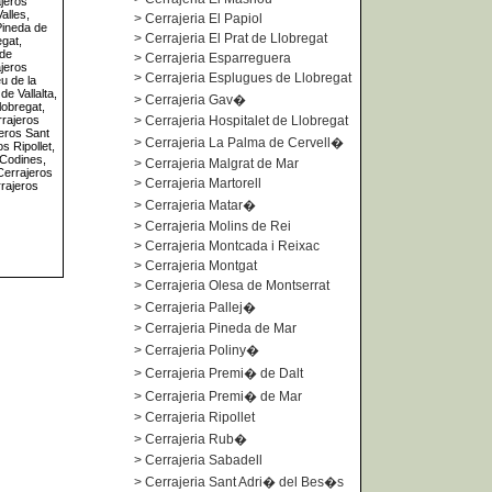
jeros
alles,
>
Cerrajeria El Papiol
Pineda de
>
Cerrajeria El Prat de Llobregat
egat,
 de
>
Cerrajeria Esparreguera
ajeros
>
Cerrajeria Esplugues de Llobregat
u de la
e Vallalta,
>
Cerrajeria Gav�
lobregat,
rrajeros
>
Cerrajeria Hospitalet de Llobregat
jeros Sant
>
Cerrajeria La Palma de Cervell�
s Ripollet,
 Codines,
>
Cerrajeria Malgrat de Mar
Cerrajeros
>
Cerrajeria Martorell
rrajeros
>
Cerrajeria Matar�
>
Cerrajeria Molins de Rei
>
Cerrajeria Montcada i Reixac
>
Cerrajeria Montgat
>
Cerrajeria Olesa de Montserrat
>
Cerrajeria Pallej�
>
Cerrajeria Pineda de Mar
>
Cerrajeria Poliny�
>
Cerrajeria Premi� de Dalt
>
Cerrajeria Premi� de Mar
>
Cerrajeria Ripollet
>
Cerrajeria Rub�
>
Cerrajeria Sabadell
>
Cerrajeria Sant Adri� del Bes�s