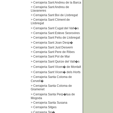
>
Cerrajeria Sant Andreu de la Barca
>
Cerrajeria Sant Andreu de
Llavaneres
>
Cerrajeria Sant Boi de Llobregat
>
Cerrajeria Sant Climent de
Llobregat
>
Cerrajeria Sant Cugat del Vall�s
>
Cerrajeria Sant Esteve Sesrovires
>
Cerrajeria Sant Feliu de Llobregat
>
Cerrajeria Sant Joan Desp�
>
Cerrajeria Sant Just Desvern
>
Cerrajeria Sant Pere de Ribes
>
Cerrajeria Sant Pol de Mar
>
Cerrajeria Sant Quirze del Vall�s
>
Cerrajeria Sant Vicen� de Montalt
>
Cerrajeria Sant Vicen� dels Horts
>
Cerrajeria Santa Coloma de
Cervell�
>
Cerrajeria Santa Coloma de
Gramenet
>
Cerrajeria Santa Perp�tua de
Mogoda
>
Cerrajeria Santa Susana
>
Cerrajeria Sitges
>
Cerrajeria Tei�