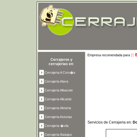
::
Empresa recomendada para
Cerrajeros y
cerrajerias en
:
Cerrajeria A Coru�a
Cerrajeria Alava
Cerrajeria Albacete
Cerrajeria Alicante
Cerrajeria Almeria
Cerrajeria Asturias
Servicios de Cerrajeria en:
Do
Cerrajeria �vila
Cerrajeria Badajoz