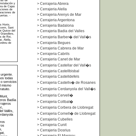
ras de
>
Cerrajeria Abrera
nstalación y
ura de Cajas
>
Cerrajeria Alella
aciones de
araciones de
>
Cerrajeria Arenys de Mar
uertas. -
>
Cerrajeria Argentona
ls Horts,
>
Cerrajeria Badalona
svern, Sant
>
Cerrajeria Badia del Valles
nt Quirze del
 Granollers,
>
Cerrajeria Barber� del Vall�s
s de Rei,
, Alella,
>
Cerrajeria Begues
Andreu de
>
Cerrajeria Cabrera de Mar
>
Cerrajeria Cabrils
>
Cerrajeria Canet de Mar
>
Cerrajeria Castellar del Vall�s
>
Cerrajeria Castellbisbal
urgente.
>
Cerrajeria Castelldefels
mos todas
 o servicios
>
Cerrajeria Castellv� de Rosanes
el mismo
>
Cerrajeria Cerdanyola del Vall�s
atuito.
>
Cerrajeria Cervell�
 Munt,
eros Badíia
>
Cerrajeria Collbat�
rrajeros
c,
>
Cerrajeria Corbera de Llobregat
el Vallès,
>
Cerrajeria Cornell� de Llobregat
erdanyola
>
Cerrajeria Cubelles
eros
>
Cerrajeria Cunit
ros
u,
>
Cerrajeria Dosrius
at,
>
Cerrajeria El Masnou