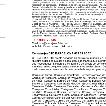
Cualquiera que sea su problema en cerrajería, somos su solución. - Apertu
puertas (sin destrozos). - Cambio de llaves, bombines, cerraduras , etc. - I
reparación de cerraduras. - Instalación de cerrojos suplementarios. - Apert
Fuertes. - Instalación de cierres y persianas metálicas de locales. - Repar
motores y automatismos en cierres de locales y puertas de garajes. - Rep
cierres y puertas de garaje manuales, etc. - Instalación de muelles cierra-p
Amaestramiento de cerraduras. - Todo tipo de reparaciones de cerrajería.
También disponemos de cerrajeros en:
L`Hospitalet del Llobregat, El Prat, Sant Feliu de Llobregat, Sant Vicenç de
Gava, Viladecans, Castelldefels, Sant Boi, Sant Joan Despi, Sant Just De
Cugat del Valles, Valldoreix, Rubi, Palleja, Cervello, Martorell, Sabadell, Sa
Vallés, Terrassa, Cerdanyola del Valles, Barbera del Vallés, Mollet, Ripollet,
La Llagosta, Montcada i Reixac, Parets, La Roca, Montmelo, Sitges, Molin
Sant Feliu de Lobregat, Cornella de Lobregat, Esplugues, Badalona, Montgat
Cabrils, Masnou, Mataro, Premia de Mar, Premia de Dalt, Carbrera, Sant 
Llavaneres, Montalt, Teia, Tiana, Barcelona.
Tel.:
933072745
Email: info@cerrajero-24h.com
web:
http://www.cerrajero-24h.com
Cerrajer�a DTD BARCELONA 679 77 66 70
CERRAJERIA DTD presta servicios de cerrajería, urgente y NO 
Nuestra política es ayudar a cada cliente de manera que cubra
sus necesidades. Siempre se le informará del precio del servicio
a realizar, antes de que el operario u operarios se desplacen. D
modo cuando se hayan desplazado para darle su presupuesto gr
Cerrajeros Abrera, Cerrajeros Aiguafreda, Cerrajeros Arenys de
Cerrajeros Argentona, Cerrajeros Avinyonet del Penedes, Cerraj
del Vallès, Cerrajeros Barberà del Vallès, Cerrajeros Begues, Ce
Badalona, Cerrajeros Cabrera de Mar, Cerrajeros Caldes d'Estra
Cerrajeros Calella, Cerrajeros Canovelles, Cerrajeros Castellar d
Cerrajeros Castellbisbal, Cerrajeros Castelldefels, Cerrajeros C
del Vallés, Cerrajeros Dosrius, Cerrajeros El Papiol, Cerrajeros
Esparreguera, Cerrajeros Gelida, Cerrajeros Granollers, Cerraj
Cabrils, Cerrajeros Canet de Mar, Cerrajeros Cardedeu, Cerraje
Cervelló, Cerrajeros Corbera de Llobregat, Cerrajeros El Masno
Cerrajeros El Prat de Llobregat, Cerrajeros Esplugues de Llobreg