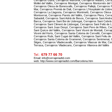
Cerrajeros Gavà, Cerrajeros Martorell, Cerrajeros Mataró, Cerra
Mollet del Vallès, Cerrajeros Montgat, Cerrajeros Montornés del V
Cerrajeros Olesa de Bonesvalls, Cerrajeros Pallejá, Cerrajeros 
Mar, Cerrajeros Premià de Dalt, Cerrajeros L'Hospitalet de Llobr
Cerrajeros La Llagosta, Cerrajeros Montmeló, Cerrajeros Olesa
Montserrat, Cerrajeros Parets del Vallès, Cerrajeros Piera, Cerr
Sabadell, Cerrajeros Sant Adrià de Besos, Cerrajeros Sant Andre
Barca, Cerrajeros Sant Boi de Llobregat, Cerrajeros Sant Cebrià d
Cerrajeros Sant Climent de Llobregat, Cerrajeros Sant Feliú de L
Cerrajeros Sant Joan Despí, Cerrajeros Sant Pere de Ribes, Ce
Sant Quirze del Vallès, Cerrajeros Sant Vicent de Montalt, Cerra
Vicent del Horts, Cerrajeros Santa Coloma de Cervelló, Cerrajero
Cerrajeros Rubi, Sant Cugat del Vallès, Cerrajeros Sant Feliu de
Cerrajeros Santa Coloma de Gramenet, Cerrajeros Sentmenat, 
Sitges, Cerrajeros Viladecavalls, Cerrajeros Vilassar de Mar, Ce
Terrasa, Cerrajeros Viladecans, Cerrajeros Vilanova del Vallès
Tel.:
679 77 66 70
Email: info@cerrajeriadtd.com
web:
http://www.cerrajeriadtd.com/Barcelona.htm