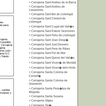
>
Cerrajeria Sant Andreu de la Barca
>
Cerrajeria Sant Andreu de
Llavaneres
>
Cerrajeria Sant Boi de Llobregat
>
Cerrajeria Sant Climent de
Llobregat
ias
te para
>
Cerrajeria Sant Cugat del Vall�s
>
Cerrajeria Sant Esteve Sesrovires
>
Cerrajeria Sant Feliu de Llobregat
rajeria
>
Cerrajeria Sant Joan Desp�
 Castellón ·
>
Cerrajeria Sant Just Desvern
 Cerrajeria
jeria
>
Cerrajeria Sant Pere de Ribes
eria León ·
>
Cerrajeria Sant Pol de Mar
eria S.C.
a Toledo ·
>
Cerrajeria Sant Quirze del Vall�s
>
Cerrajeria Sant Vicen� de Montalt
>
Cerrajeria Sant Vicen� dels Horts
>
Cerrajeria Santa Coloma de
Cervell�
>
Cerrajeria Santa Coloma de
Gramenet
>
Cerrajeria Santa Perp�tua de
s, cambio
Mogoda
ersianas y
>
Cerrajeria Santa Susana
>
Cerrajeria Sitges
>
Cerrajeria Tei�