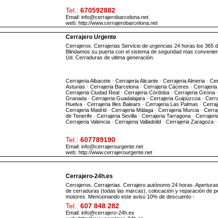
Tel.:
670592882
Email: info@cerrajerobarcelona.net
web:
http://www.cerrajerobarcelona.net
Cerrajero Urgente
Cerrajeros. Cerrajerias Servicio de urgencias 24 horas los 365 d
Blindamos su puerta con el sistema de seguridad mas convenien
Ud. Cerraduras de ultima generación.
Cerrajeria Albacete · Cerrajeria Alicante · Cerrajeria Almeria · Cer
Asturias · Cerrajeria Barcelona · Cerrajeria Cáceres · Cerrajeria
Cerrajeria Ciudad Real · Cerrajeria Córdoba · Cerrajeria Girona ·
Granada · Cerrajeria Guadalajara · Cerrajeria Guipúzcoa · Cerra
Huelva · Cerrajeria Illes Balears · Cerrajeria Las Palmas · Cerraj
Cerrajeria Madrid · Cerrajeria Málaga · Cerrajeria Murcia · Cerraj
de Tenerife · Cerrajeria Sevilla · Cerrajeria Tarragona · Cerrajeri
Cerrajeria Valencia · Cerrajeria Valladolid · Cerrajeria Zaragoza ·
Tel.:
607789190
Email: info@cerrajerourgente.net
web:
http://www.cerrajerourgente.net
Cerrajero-24h.es
Cerrajeros. Cerrajerias. Cerrajero autónomo 24 horas. Apertura
de cerraduras (todas las marcas), colocación y reparación de p
motores. Mencionando este aviso 10% de descuento -
Tel.:
607 848 282
Email: info@cerrajero-24h.es