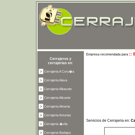
::
Empresa recomendada para
Cerrajeros y
cerrajerias en
:
Cerrajeria A Coru�a
Cerrajeria Alava
Cerrajeria Albacete
Cerrajeria Alicante
Cerrajeria Almeria
Cerrajeria Asturias
Servicios de Cerrajeria en:
Ca
Cerrajeria �vila
Cerrajeria Badajoz