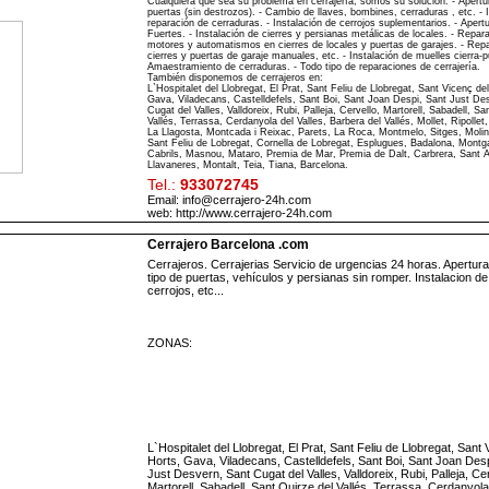
Cualquiera que sea su problema en cerrajería, somos su solución. - Apertu
puertas (sin destrozos). - Cambio de llaves, bombines, cerraduras , etc. - I
reparación de cerraduras. - Instalación de cerrojos suplementarios. - Apert
Fuertes. - Instalación de cierres y persianas metálicas de locales. - Repar
motores y automatismos en cierres de locales y puertas de garajes. - Rep
cierres y puertas de garaje manuales, etc. - Instalación de muelles cierra-p
Amaestramiento de cerraduras. - Todo tipo de reparaciones de cerrajería.
También disponemos de cerrajeros en:
L`Hospitalet del Llobregat, El Prat, Sant Feliu de Llobregat, Sant Vicenç de
Gava, Viladecans, Castelldefels, Sant Boi, Sant Joan Despi, Sant Just De
Cugat del Valles, Valldoreix, Rubi, Palleja, Cervello, Martorell, Sabadell, Sa
Vallés, Terrassa, Cerdanyola del Valles, Barbera del Vallés, Mollet, Ripollet,
La Llagosta, Montcada i Reixac, Parets, La Roca, Montmelo, Sitges, Molin
Sant Feliu de Lobregat, Cornella de Lobregat, Esplugues, Badalona, Montgat
Cabrils, Masnou, Mataro, Premia de Mar, Premia de Dalt, Carbrera, Sant 
Llavaneres, Montalt, Teia, Tiana, Barcelona.
Tel.:
933072745
Email: info@cerrajero-24h.com
web:
http://www.cerrajero-24h.com
Cerrajero Barcelona .com
Cerrajeros. Cerrajerias Servicio de urgencias 24 horas. Apertur
tipo de puertas, vehículos y persianas sin romper. Instalacion d
cerrojos, etc...
ZONAS:
L`Hospitalet del Llobregat, El Prat, Sant Feliu de Llobregat, Sant
Horts, Gava, Viladecans, Castelldefels, Sant Boi, Sant Joan Desp
Just Desvern, Sant Cugat del Valles, Valldoreix, Rubi, Palleja, Cer
Martorell, Sabadell, Sant Quirze del Vallés, Terrassa, Cerdanyola 