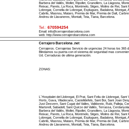
Barbera del Vallés, Mollet, Ripollet, Granollers, La Llagosta, Mont
Reixac, Parets, La Roca, Montmelo, Sitges, Molins de Rei, Sant 
Lobregat, Cornella de Lobregat, Esplugues, Badalona, Montgat, Al
Cabrils, Masnou, Mataro, Premia de Mar, Premia de Dalt, Carbre
Andreu de Llavaneres, Montalt, Teia, Tiana, Barcelona.
Tel.:
670594254
Email: info@cerrajerobarcelona.com
web:
http://www.cerrajerobarcelona.com
Cerrajero Barcelona .net
Cerrajeros. Cerrajerias Servicio de urgencias 24 horas los 365 d
Blindamos su puerta con el sistema de seguridad mas convenien
Ud. Cerraduras de ultima generación.
ZONAS:
L`Hospitalet del Llobregat, El Prat, Sant Feliu de Llobregat, Sant
Horts, Gava, Viladecans, Castelldefels, Sant Boi, Sant Joan Desp
Just Desvern, Sant Cugat del Valles, Valldoreix, Rubi, Palleja, Cer
Martorell, Sabadell, Sant Quirze del Vallés, Terrassa, Cerdanyola 
Barbera del Vallés, Mollet, Ripollet, Granollers, La Llagosta, Mont
Reixac, Parets, La Roca, Montmelo, Sitges, Molins de Rei, Sant 
Lobregat, Cornella de Lobregat, Esplugues, Badalona, Montgat, Al
Cabrils, Masnou, Mataro, Premia de Mar, Premia de Dalt, Carbre
Andreu de Llavaneres, Montalt, Teia, Tiana, Barcelona.