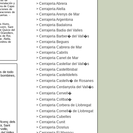
ras de
>
Cerrajeria Abrera
nstalación y
ura de Cajas
>
Cerrajeria Alella
aciones de
araciones de
>
Cerrajeria Arenys de Mar
uertas. -
>
Cerrajeria Argentona
ls Horts,
>
Cerrajeria Badalona
svern, Sant
>
Cerrajeria Badia del Valles
nt Quirze del
 Granollers,
>
Cerrajeria Barber� del Vall�s
s de Rei,
, Alella,
>
Cerrajeria Begues
Andreu de
>
Cerrajeria Cabrera de Mar
>
Cerrajeria Cabrils
>
Cerrajeria Canet de Mar
>
Cerrajeria Castellar del Vall�s
>
Cerrajeria Castellbisbal
as de todo
>
Cerrajeria Castelldefels
e bombines,
>
Cerrajeria Castellv� de Rosanes
>
Cerrajeria Cerdanyola del Vall�s
>
Cerrajeria Cervell�
>
Cerrajeria Collbat�
>
Cerrajeria Corbera de Llobregat
>
Cerrajeria Cornell� de Llobregat
>
Cerrajeria Cubelles
 Vicenç dels
>
Cerrajeria Cunit
i, Sant
>
Cerrajeria Dosrius
vello,
del Valles,
>
Cerrajeria El Masnou