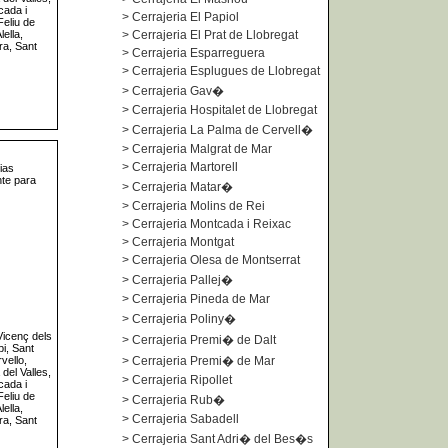
cada i
>
Cerrajeria El Papiol
Feliu de
ella,
>
Cerrajeria El Prat de Llobregat
ra, Sant
>
Cerrajeria Esparreguera
>
Cerrajeria Esplugues de Llobregat
>
Cerrajeria Gav�
>
Cerrajeria Hospitalet de Llobregat
>
Cerrajeria La Palma de Cervell�
>
Cerrajeria Malgrat de Mar
>
Cerrajeria Martorell
ias
te para
>
Cerrajeria Matar�
>
Cerrajeria Molins de Rei
>
Cerrajeria Montcada i Reixac
>
Cerrajeria Montgat
>
Cerrajeria Olesa de Montserrat
>
Cerrajeria Pallej�
>
Cerrajeria Pineda de Mar
>
Cerrajeria Poliny�
 Vicenç dels
>
Cerrajeria Premi� de Dalt
i, Sant
vello,
>
Cerrajeria Premi� de Mar
del Valles,
>
Cerrajeria Ripollet
cada i
Feliu de
>
Cerrajeria Rub�
ella,
>
Cerrajeria Sabadell
ra, Sant
>
Cerrajeria Sant Adri� del Bes�s