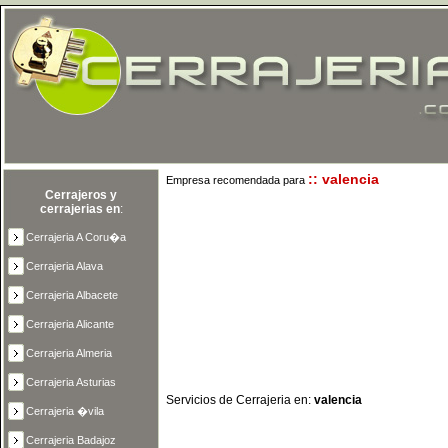
:: valencia
Empresa recomendada para
Cerrajeros y
cerrajerias en
:
Cerrajeria A Coru�a
Cerrajeria Alava
Cerrajeria Albacete
Cerrajeria Alicante
Cerrajeria Almeria
Cerrajeria Asturias
Servicios de Cerrajeria en:
valencia
Cerrajeria �vila
Cerrajeria Badajoz