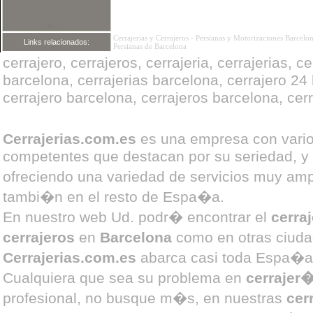
Cerrajerias y Cerrajeros
-
Persianas y Motorizaciones Barcelo
Links relacionados:
Persianas de Barcelona
cerrajero, cerrajeros, cerrajeria, cerrajerias, 
barcelona, cerrajerias barcelona, cerrajero 24 h
cerrajero barcelona, cerrajeros barcelona, cerr
Cerrajerias.com.es
es una empresa con vari
competentes que destacan por su seriedad, y
ofreciendo una variedad de servicios muy a
tambi�n en el resto de Espa�a.
En nuestro web Ud. podr� encontrar el
cerra
cerrajeros
en
Barcelona
como en otras ciuda
Cerrajerias.com.es
abarca casi toda Espa�a
Cualquiera que sea su problema en
cerrajer
profesional, no busque m�s, en nuestras
cer