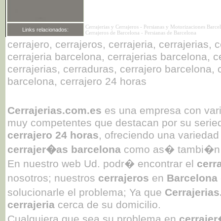
Cerrajerias y Cerrajeros
-
Persianas y Motorizaciones Barce
Links relacionados:
Cerrajeros de Barcelona
-
Persianas de Barcelona
cerrajero, cerrajeros, cerrajeria, cerrajerias,
cerrajeria barcelona, cerrajerias barcelona, ce
cerrajerias, cerraduras, cerrajero barcelona, 
barcelona, cerrajero 24 horas
Cerrajerias.com.es
es una empresa con var
muy competentes que destacan por su seried
cerrajero 24 horas
, ofreciendo una varieda
cerrajer�as barcelona
como as� tambi�n e
En nuestro web Ud. podr� encontrar el
cerr
nosotros; nuestros
cerrajeros
en
Barcelona
solucionarle el problema; Ya que
Cerrajeria
cerrajeria
cerca de su domicilio.
Cualquiera que sea su problema en
cerraje