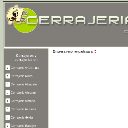
::
Empresa recomendada para
Cerrajeros y
cerrajerias en
:
Cerrajeria A Coru�a
Cerrajeria Alava
Cerrajeria Albacete
Cerrajeria Alicante
Cerrajeria Almeria
Cerrajeria Asturias
Cerrajeria �vila
Cerrajeria Badajoz